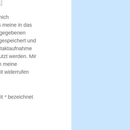
mich
s meine in das
ingegebenen
gespeichert und
taktaufnahme
utzt werden. Mir
ch meine
it widerrufen
mit
*
bezeichnet