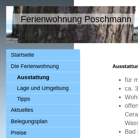
Ferienwohnung Poschmann
Startseite
Die Ferienwohnung
Ausstattu
Ausstattung
für 
Lage und Umgebung
ca. 
Wohn
Tipps
offe
Aktuelles
Cera
Belegungsplan
Wass
Bad 
Preise