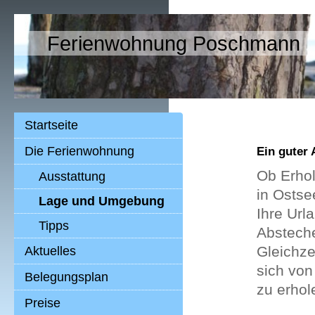
Ferienwohnung Poschmann
Startseite
Die Ferienwohnung
Ein guter 
Ob Erhol
Ausstattung
in Ostse
Lage und Umgebung
Ihre Url
Tipps
Absteche
Gleichze
Aktuelles
sich von
Belegungsplan
zu erhol
Preise