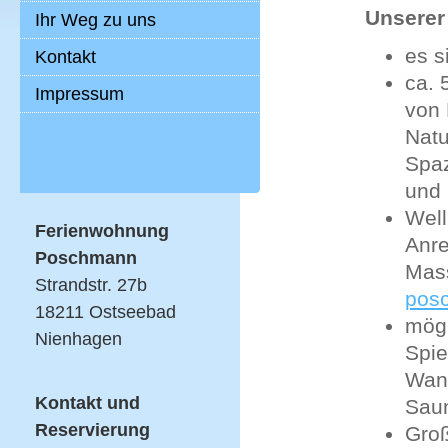
Unserer
Ihr Weg zu uns
es s
Kontakt
ca. 
Impressum
von 
Natu
Spa
und 
Well
Ferienwohnung
Anre
Poschmann
Mas
Strandstr. 27b
pos
18211 Ostseebad
mögl
Nienhagen
Spie
Wand
Kontakt und
Saun
Reservierung
Gro